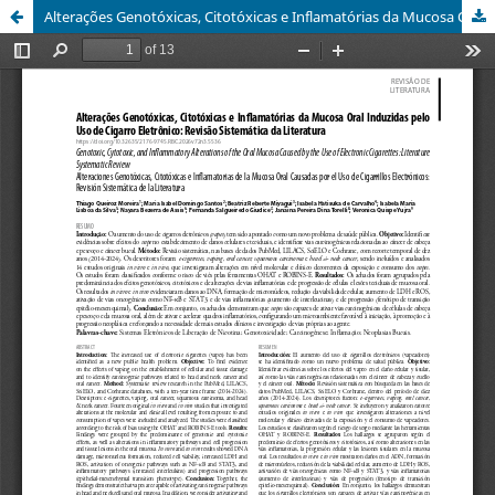
Alterações Genotóxicas, Citotóxicas e Inflamatórias da Mucosa Oral Induzidas pelo Uso de Cigarro Eletrônico: Revisão Sistemática da Literatura