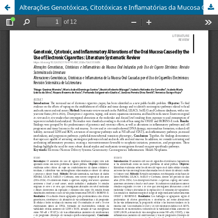
Alterações Genotóxicas, Citotóxicas e Inflamatórias da Mucosa Oral Induzidas pelo Uso de Cigarro Eletrônico: Revisão Sistemática da Literatura