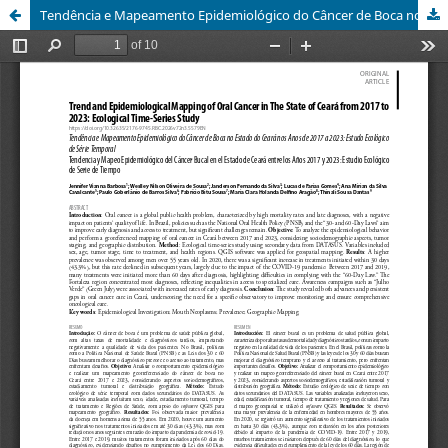
Tendência e Mapeamento Epidemiológico do Câncer de Boca no Estado do Ceará nos Anos de 2017 a 2023: Estudo Ecológico de Série Temporal