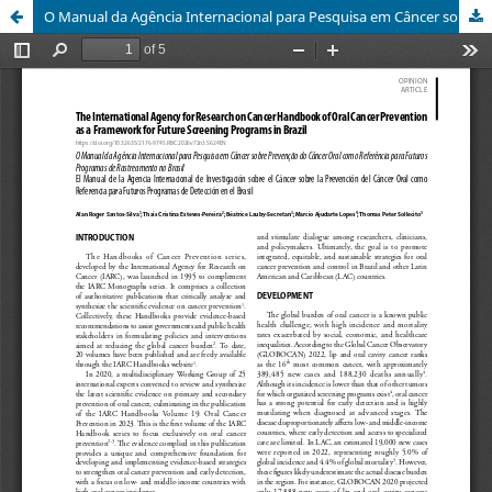
O Manual da Agência Internacional para Pesquisa em Câncer sobre Prevenção do Câncer Oral como Referência para Futuros Programas de Rastreamento no Brasil