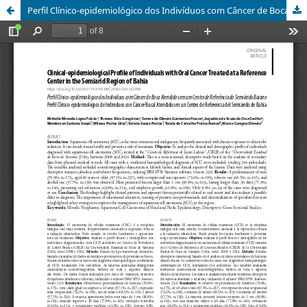
Perfil Clínico-epidemiológico dos Indivíduos com Câncer de Boca Atendidos em um Centro de Referência do Semiárido Baiano