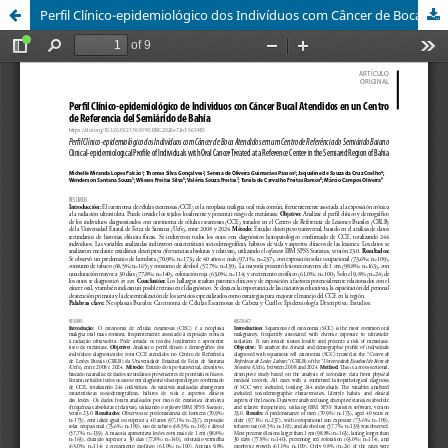
Perfil Clínico-epidemiológico dos Indivíduos com Câncer de Boca Atendidos em um Centro de Referência do Semiárido Baiano