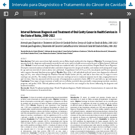
Intervalo para Diagnóstico e Tratamento do Câncer de Cavidade Oral nos Serviços de Saúde no Estado da Bahia, 2000-2022