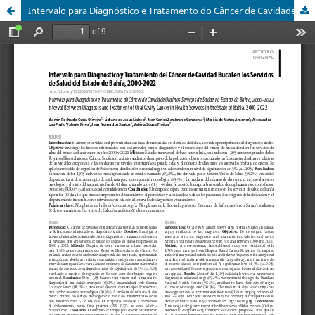
Intervalo para Diagnóstico e Tratamento do Câncer de Cavidade Oral nos Serviços de Saúde no Estado da Bahia, 2000-2022