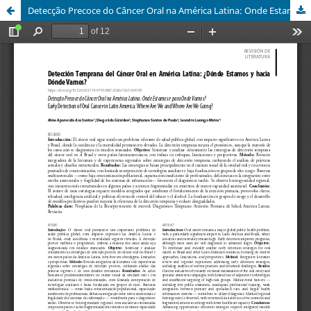
Detecção Precoce do Câncer Oral na América Latina: Onde Estamos e Para Onde Vamos?