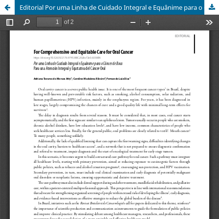
Editorial Por uma Linha de Cuidado Integral e Equânime para o Câncer de Boca