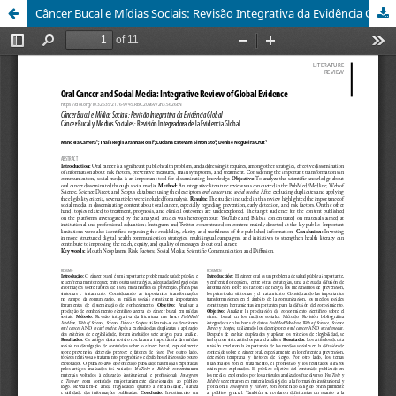
Câncer Bucal e Mídias Sociais: Revisão Integrativa da Evidência Global