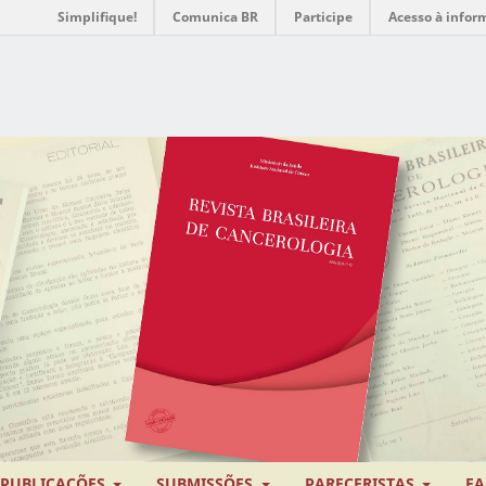
Simplifique!
Comunica BR
Participe
Acesso à infor
PUBLICAÇÕES
SUBMISSÕES
PARECERISTAS
FA