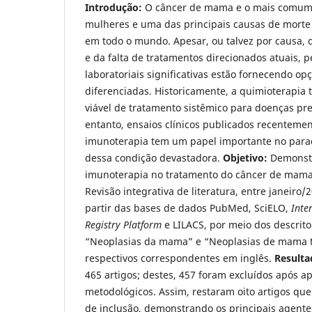
Introdução:
O câncer de mama e o mais comum
mulheres e uma das principais causas de mort
em todo o mundo. Apesar, ou talvez por causa, 
e da falta de tratamentos direcionados atuais, p
laboratoriais significativas estão fornecendo o
diferenciadas. Historicamente, a quimioterapia 
viável de tratamento sistêmico para doenças pr
entanto, ensaios clínicos publicados recentem
imunoterapia tem um papel importante no par
dessa condição devastadora.
Objetivo:
Demonstr
imunoterapia no tratamento do câncer de mama 
Revisão integrativa de literatura, entre janeiro
partir das bases de dados PubMed, SciELO,
Inter
Registry Platform
e LILACS, por meio dos descrit
“Neoplasias da mama” e “Neoplasias de mama tr
respectivos correspondentes em inglês.
Result
465 artigos; destes, 457 foram excluídos após ap
metodológicos. Assim, restaram oito artigos que
de inclusão, demonstrando os principais agentes