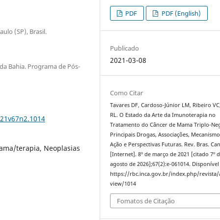
PDF
PDF (English)
ulo (SP), Brasil.
Publicado
2021-03-08
 da Bahia. Programa de Pós-
Como Citar
Tavares DF, Cardoso-Júnior LM, Ribeiro VC,
RL. O Estado da Arte da Imunoterapia no
021v67n2.1014
Tratamento do Câncer de Mama Triplo-Neg
Principais Drogas, Associações, Mecanismo
Ação e Perspectivas Futuras. Rev. Bras. Can
ama/terapia, Neoplasias
[Internet]. 8º de março de 2021 [citado 7º 
agosto de 2026];67(2):e-061014. Disponível
https://rbc.inca.gov.br/index.php/revista/a
view/1014
Fomatos de Citação