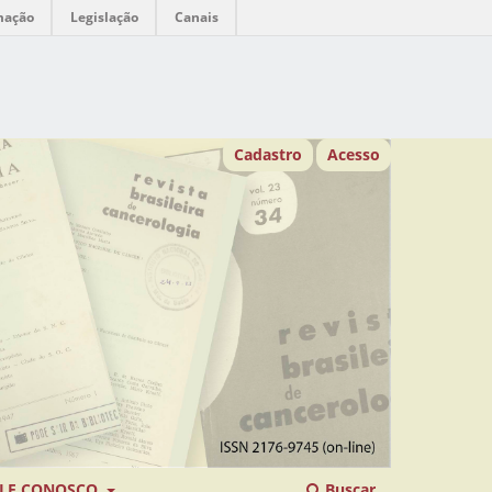
mação
Legislação
Canais
Cadastro
Acesso
LE CONOSCO
Buscar