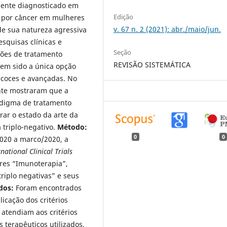
ente diagnosticado em
Edição
e por câncer em mulheres
v. 67 n. 2 (2021): abr./maio/jun.
de sua natureza agressiva
esquisas clínicas e
Seção
pções de tratamento
REVISÃO SISTEMÁTICA
tem sido a única opção
ecoces e avançadas. No
ente mostraram que a
adigma de tratamento
ar o estado da arte da
triplo-negativo.
Método:
0
0
/2020 a marco/2020, a
national Clinical Trials
ores “Imunoterapia”,
iplo negativas” e seus
ados:
Foram encontrados
licação dos critérios
 atendiam aos critérios
 terapêuticos utilizados,