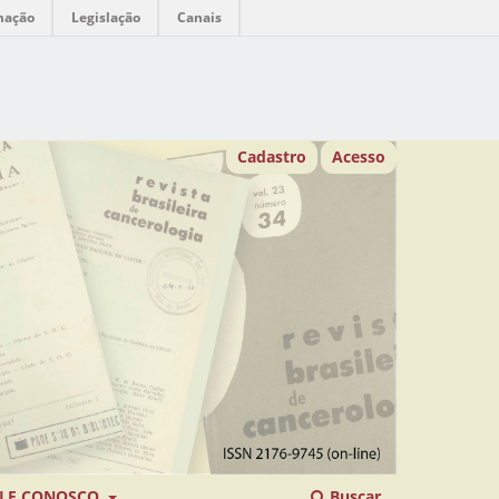
mação
Legislação
Canais
Cadastro
Acesso
LE CONOSCO
Buscar