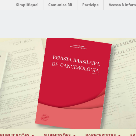
Simplifique!
Comunica BR
Participe
Acesso à infor
PUBLICAÇÕES
SUBMISSÕES
PARECERISTAS
FA