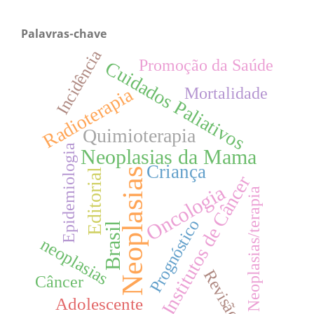
Palavras-chave
Incidência
Promoção da Saúde
Cuidados Paliativos
Radioterapia
Mortalidade
Quimioterapia
Epidemiologia
Neoplasias da Mama
Criança
Neoplasias
Editorial
Institutos de Câncer
Oncologia
Neoplasias/terapia
Prognóstico
Brasil
neoplasias
Revisão
Câncer
Adolescente