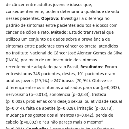
de câncer entre adultos jovens e idosos que,
consequentemente, podem deteriorar a qualidade de vida
nesses pacientes.
Objetivo:
Investigar a diferença no
padrão de sintomas entre pacientes adultos e idosos com
câncer de cólon e reto.
Método:
Estudo transversal que
utilizou um conjunto de dados sobre a prevalência de
sintomas entre pacientes com câncer colorretal atendidos
no Instituto Nacional de Câncer José Alencar Gomes da Silva
(INCA), por meio de um inventário de sintomas
recentemente adaptado para o Brasil.
Resultados:
Foram
entrevistados 348 pacientes, destes, 101 pacientes eram
adultos jovens (29,1%) e 247 idosos (70,9%). Obteve-se
diferença entre os sintomas analisados para dor (p=0,033),
nervosismo (p=0,013), sonolência (p=0,033), tristeza
(p=0,003), problemas com desejo sexual ou atividade sexual
(p=0,014), falta de apetite (p=0,028), irritação (p=0,013),
mudança nos gostos dos alimentos (p=0,042), perda de
cabelo (p=0,002) e “eu não pareço mais o mesmo”
(p<0,001).
Conclusão:
A carga sintomatológica frente ao