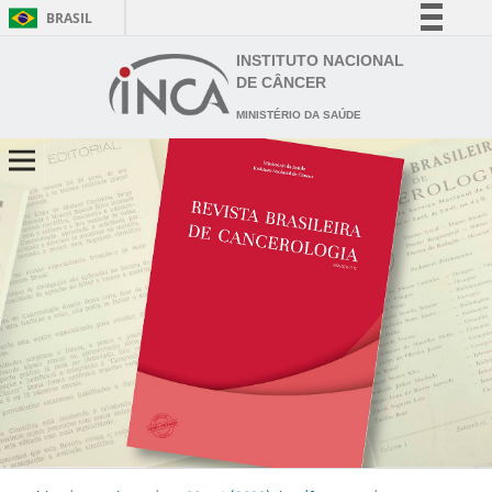
BRASIL
Simplifique!
INSTITUTO NACIONAL
DE CÂNCER
Comunica BR
MINISTÉRIO DA SAÚDE
Participe
Acesso à informação
Legislação
Canais