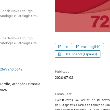
Saúde de Nova Friburgo
atologia e Patologia Oral.
Saúde de Nova Friburgo
atologia e Patologia Oral.
PDF
PDF (English)
PDF (Español (España))
026v72n3.5642
Publicado
2026-07-08
Tardio, Atenção Primária
lica
Como Citar
Tucci R, Zavoli HW, Barki MC de LJM, Azeve
de S. Diagnóstico Tardio do Câncer de Boc
Onde Estamos Errando?. Rev. Bras. Cancer