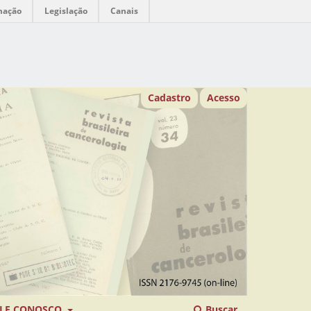
mação
Legislação
Canais
Cadastro
Acesso
LE CONOSCO
Buscar