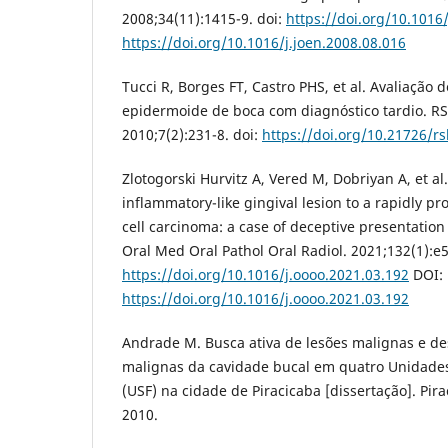
2008;34(11):1415-9. doi:
https://doi.org/10.1016
https://doi.org/10.1016/j.joen.2008.08.016
Tucci R, Borges FT, Castro PHS, et al. Avaliação
epidermoide de boca com diagnóstico tardio. RS
2010;7(2):231-8. doi:
https://doi.org/10.21726/rs
Zlotogorski Hurvitz A, Vered M, Dobriyan A, et al
inflammatory-like gingival lesion to a rapidly 
cell carcinoma: a case of deceptive presentation 
Oral Med Oral Pathol Oral Radiol. 2021;132(1):e5
https://doi.org/10.1016/j.oooo.2021.03.192
DOI:
https://doi.org/10.1016/j.oooo.2021.03.192
Andrade M. Busca ativa de lesões malignas e d
malignas da cavidade bucal em quatro Unidades
(USF) na cidade de Piracicaba [dissertação]. Pi
2010.