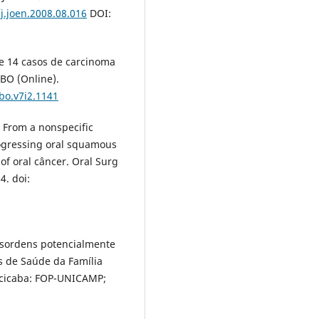
/j.joen.2008.08.016
DOI:
 de 14 casos de carcinoma
BO (Online).
bo.v7i2.1141
. From a nonspecific
progressing oral squamous
of oral câncer. Oral Surg
4. doi:
esordens potencialmente
 de Saúde da Família
racicaba: FOP-UNICAMP;