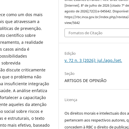
[Internet]. 8º de julho de 2026 [citado 7º d
agosto de 2026];72(3):e-045642. Disponível
nece como um dos mais
https://rbc.inca.gov.br/index.php/revista/a
rais que atravessam a
view/5642
olíticas de prevenção.
Fomatos de Citação
o científico sobre
streamento, a realidade
s casos ainda é
Edição
possibilidades
v. 72 n. 3 (2026): jul./ago./set.
a sobrevida
ião discute criticamente
Seção
o que o problema não
ARTIGOS DE OPINIÃO
a insuficiente integração
saúde. A análise enfatiza
fortalecer a capacitação
Licença
mente aqueles da atenção
 social sobre riscos e
Os direitos morais e intelectuais dos 
s e estruturais, o texto
pertencem aos respectivos autores, 
to mais efetivo, baseado
concedem à RBC o direito de publicaç