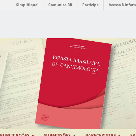
Simplifique!
Comunica BR
Participe
Acesso à infor
PUBLICAÇÕES
SUBMISSÕES
PARECERISTAS
FA