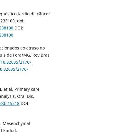
nóstico tardio de câncer
e238100. doi:
-238100
DOI:
-238100
lacionados ao atraso no
Juiz de Fora/MG. Rev Bras
g/10.32635/2176-
10.32635/2176-
 et al. Primary care
nalysis. Oral Dis.
/odi.15218
DOI:
al. Mesenchymal
 J Endod.