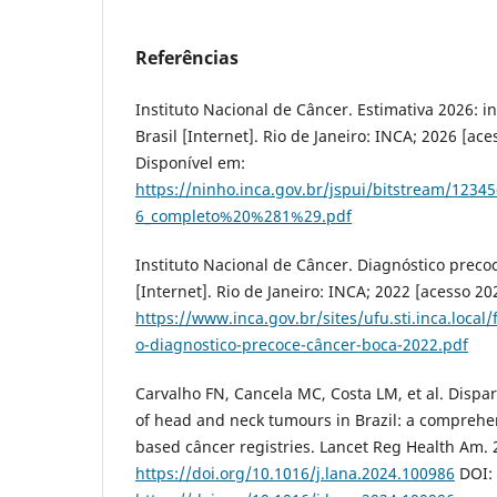
Referências
Instituto Nacional de Câncer. Estimativa 2026: i
Brasil [Internet]. Rio de Janeiro: INCA; 2026 [ace
Disponível em:
https://ninho.inca.gov.br/jspui/bitstream/123
6_completo%20%281%29.pdf
Instituto Nacional de Câncer. Diagnóstico preco
[Internet]. Rio de Janeiro: INCA; 2022 [acesso 20
https://www.inca.gov.br/sites/ufu.sti.inca.local
o-diagnostico-precoce-câncer-boca-2022.pdf
Carvalho FN, Cancela MC, Costa LM, et al. Dispari
of head and neck tumours in Brazil: a comprehen
based câncer registries. Lancet Reg Health Am. 
https://doi.org/10.1016/j.lana.2024.100986
DOI: