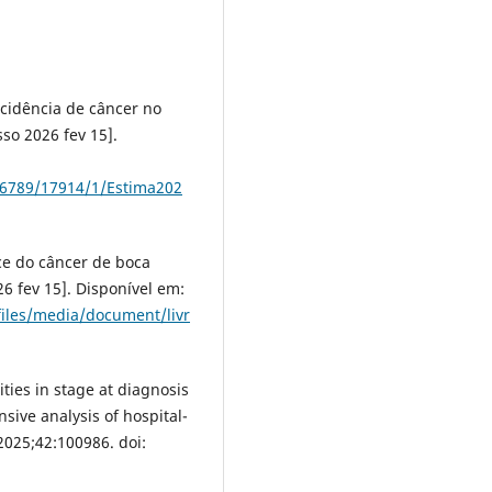
ncidência de câncer no
sso 2026 fev 15].
456789/17914/1/Estima202
ce do câncer de boca
26 fev 15]. Disponível em:
/files/media/document/livr
ties in stage at diagnosis
sive analysis of hospital-
2025;42:100986. doi: