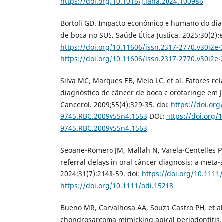
https://doi.org/10.1016/j.lana.2024.100986
Bortoli GD. Impacto econômico e humano do diag
de boca no SUS. Saúde Ética Justiça. 2025;30(2):
https://doi.org/10.11606/issn.2317-2770.v30i2e
https://doi.org/10.11606/issn.2317-2770.v30i2e
Silva MC, Marques EB, Melo LC, et al. Fatores re
diagnóstico de câncer de boca e orofaringe em 
Cancerol. 2009;55(4):329-35. doi:
https://doi.or
9745.RBC.2009v55n4.1563
DOI:
https://doi.org/
9745.RBC.2009v55n4.1563
Seoane-Romero JM, Mallah N, Varela-Centelles PI,
referral delays in oral câncer diagnosis: a meta-a
2024;31(7):2148-59. doi:
https://doi.org/10.1111
https://doi.org/10.1111/odi.15218
Bueno MR, Carvalhosa AA, Souza Castro PH, et 
chondrosarcoma mimicking apical periodontitis.