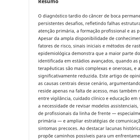
Resumo
O diagnóstico tardio do câncer de boca perma
persistentes desafios, refletindo falhas estrutu
atenção primária, a formação profissional e as p
Apesar da ampla disponibilidade de conheciment
fatores de risco, sinais iniciais e métodos de ra
epidemiológica demonstra que a maior parte do
identificada em estádios avançados, quando as 
terapêuticas são mais complexas e onerosas, e 
significativamente reduzida. Este artigo de opin
as causas centrais desse cenário, argumentand
reside apenas na falta de acesso, mas também n
entre vigilância, cuidado clínico e educação em 
a necessidade de revisar modelos assistenciais, 
de profissionais da linha de frente — especial
primária — e ampliar estratégias de comunicação
sintomas precoces. Ao destacar lacunas histórica
propõe caminhos possíveis para um enfrentamen