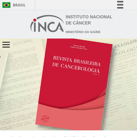
BRASIL
Simplifique!
INSTITUTO NACIONAL
DE CÂNCER
Comunica BR
MINISTÉRIO DA SAÚDE
Participe
Acesso à informação
Legislação
Canais