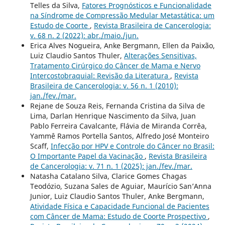
Telles da Silva,
Fatores Prognósticos e Funcionalidade
na Síndrome de Compressão Medular Metastática: um
Estudo de Coorte
,
Revista Brasileira de Cancerologia:
v. 68 n. 2 (2022): abr./maio./jun.
Erica Alves Nogueira, Anke Bergmann, Ellen da Paixão,
Luiz Claudio Santos Thuler,
Alterações Sensitivas,
Tratamento Cirúrgico do Câncer de Mama e Nervo
Intercostobraquial: Revisão da Literatura
,
Revista
Brasileira de Cancerologia: v. 56 n. 1 (2010):
jan./fev./mar.
Rejane de Souza Reis, Fernanda Cristina da Silva de
Lima, Darlan Henrique Nascimento da Silva, Juan
Pablo Ferreira Cavalcante, Flávia de Miranda Corrêa,
Yammê Ramos Portella Santos, Alfredo José Monteiro
Scaff,
Infecção por HPV e Controle do Câncer no Brasil:
O Importante Papel da Vacinação
,
Revista Brasileira
de Cancerologia: v. 71 n. 1 (2025): jan./fev./mar.
Natasha Catalano Silva, Clarice Gomes Chagas
Teodózio, Suzana Sales de Aguiar, Maurício San’Anna
Junior, Luiz Claudio Santos Thuler, Anke Bergmann,
Atividade Física e Capacidade Funcional de Pacientes
com Câncer de Mama: Estudo de Coorte Prospectivo
,