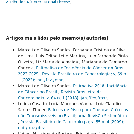
Attribution 4.0 International License
.
Artigos mais lidos pelo mesmo(s) autor(es)
Marceli de Oliveira Santos, Fernanda Cristina da Silva
de Lima, Luís Felipe Leite Martins, Julio Fernando Pinto
Oliveira, Liz Maria de Almeida , Marianna de Camargo
Cancela,
Estimativa de Incidência de Câncer no Brasil,
2023-2025
,
Revista Brasileira de Cancerologia: v. 69 n.
1 (2023): jan./fev./mar.
Marceli de Oliveira Santos,
Estimativa 2018: Incidência
de Câncer no Brasil
,
Revista Brasileira de
Cancerologia: v. 64 n. 1 (2018): jan./fev./mar.
Letícia Casado, Lucia Marques Vianna, Luiz Claudio
Santos Thuler,
Fatores de Risco para Doenças Crônicas
não Transmissíveis no Brasil: uma Revisão Sistemática
,
Revista Brasileira de Cancerologia: v. 55 n. 4 (2009):
out./nov./dez
Kajena Nascimento Seriano, Erica Alves Nogueira