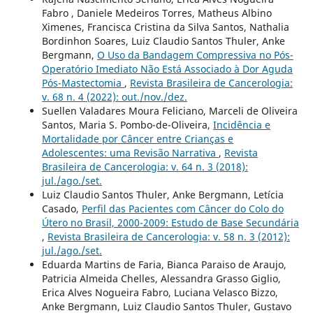
Fabro , Daniele Medeiros Torres, Matheus Albino
Ximenes, Francisca Cristina da Silva Santos, Nathalia
Bordinhon Soares, Luiz Claudio Santos Thuler, Anke
Bergmann,
O Uso da Bandagem Compressiva no Pós-
Operatório Imediato Não Está Associado à Dor Aguda
Pós-Mastectomia
,
Revista Brasileira de Cancerologia:
v. 68 n. 4 (2022): out./nov./dez.
Suellen Valadares Moura Feliciano, Marceli de Oliveira
Santos, Maria S. Pombo-de-Oliveira,
Incidência e
Mortalidade por Câncer entre Crianças e
Adolescentes: uma Revisão Narrativa
,
Revista
Brasileira de Cancerologia: v. 64 n. 3 (2018):
jul./ago./set.
Luiz Claudio Santos Thuler, Anke Bergmann, Letícia
Casado,
Perfil das Pacientes com Câncer do Colo do
Útero no Brasil, 2000-2009: Estudo de Base Secundária
,
Revista Brasileira de Cancerologia: v. 58 n. 3 (2012):
jul./ago./set.
Eduarda Martins de Faria, Bianca Paraiso de Araujo,
Patricia Almeida Chelles, Alessandra Grasso Giglio,
Erica Alves Nogueira Fabro, Luciana Velasco Bizzo,
Anke Bergmann, Luiz Claudio Santos Thuler, Gustavo