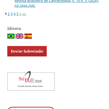
Revista Brasileira de Cancerologia: v. 70 n. 3 (2024):
jul./ago./set.
1
2
3
4
5
>
>>
Idioma
Enviar Submissão